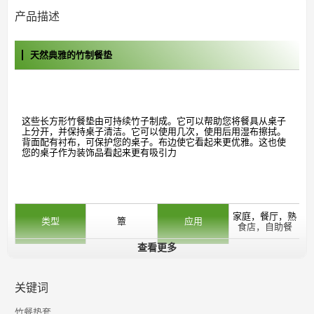
产品描述
天然典雅的竹制餐垫
这些长方形竹餐垫由可持续竹子制成。它可以帮助您将餐具从桌子
上分开，并保持桌子清洁。它可以使用几次，使用后用湿布擦拭。
背面配有衬布，可保护您的桌子。布边使它看起来更优雅。这也使
您的桌子作为装饰品看起来更有吸引力
家庭，餐厅，熟
类型
簟
应用
食店，自助餐
查看更多
材料
竹棉线
颜色
自然
45 * 30cm或定
关键词
尺寸
特征
环保，可堆肥
做
竹餐垫套