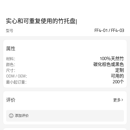
实心和可重复使用的竹托盘|
FF4-01 / FF4-03
型号
属性
100％天然竹
材料：
碳化棕色或黑色
颜色：
定制
尺寸：
可用的
ODM / OEM：
200个
最小起订量：
评价
更多
添加评价