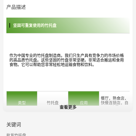
产品描述
坚固可重复使用的竹托盘
作为中国专业的竹托盘制造商。我们只生产具有竞争力的市场价格
的高品质竹托盘。这些坚固的竹盘非常坚硬。非常适合搬运和食用
食物。它可以帮助您非常轻松地运输食物和饮料。
餐厅，熟食店，
类型
竹托盘
应用
快餐连锁店，自
查看更多
助餐
材料
100％天然竹
颜色
碳化棕色或黑色
关键词
20cm *φ3mm，
批发竹托盘