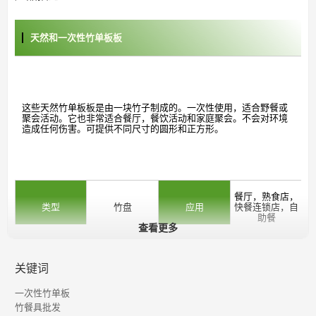
天然和一次性竹单板板
这些天然竹单板板是由一块竹子制成的。一次性使用，适合野餐或
聚会活动。它也非常适合餐厅，餐饮活动和家庭聚会。不会对环境
造成任何伤害。可提供不同尺寸的圆形和正方形。
餐厅，熟食店，
类型
竹盘
应用
快餐连锁店，自
助餐
查看更多
材料
100％天然竹
颜色
碳化棕或天然
关键词
9 * 9,17.8 *
17.8,23 *
一次性竹单板
尺寸
特征
环保，可堆肥
23,25.4 * 25cm
竹餐具批发
或定制